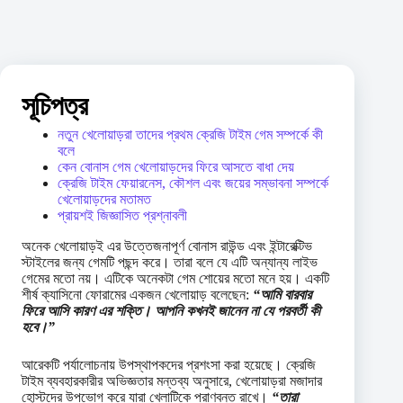
সূচিপত্র
নতুন খেলোয়াড়রা তাদের প্রথম ক্রেজি টাইম গেম সম্পর্কে কী
বলে
কেন বোনাস গেম খেলোয়াড়দের ফিরে আসতে বাধা দেয়
ক্রেজি টাইম ফেয়ারনেস, কৌশল এবং জয়ের সম্ভাবনা সম্পর্কে
খেলোয়াড়দের মতামত
প্রায়শই জিজ্ঞাসিত প্রশ্নাবলী
অনেক খেলোয়াড়ই এর উত্তেজনাপূর্ণ বোনাস রাউন্ড এবং ইন্টারেক্টিভ
স্টাইলের জন্য গেমটি পছন্দ করে। তারা বলে যে এটি অন্যান্য লাইভ
গেমের মতো নয়। এটিকে অনেকটা গেম শোয়ের মতো মনে হয়। একটি
শীর্ষ ক্যাসিনো ফোরামের একজন খেলোয়াড় বলেছেন:
“আমি বারবার
ফিরে আসি কারণ এর শক্তি। আপনি কখনই জানেন না যে পরবর্তী কী
হবে।”
আরেকটি পর্যালোচনায় উপস্থাপকদের প্রশংসা করা হয়েছে। ক্রেজি
টাইম ব্যবহারকারীর অভিজ্ঞতার মন্তব্য অনুসারে, খেলোয়াড়রা মজাদার
হোস্টদের উপভোগ করে যারা খেলাটিকে প্রাণবন্ত রাখে।
“তারা