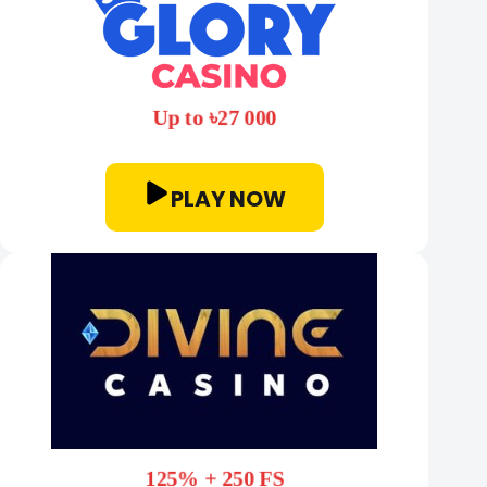
Up to ৳27 000
PLAY NOW
125% + 250 FS