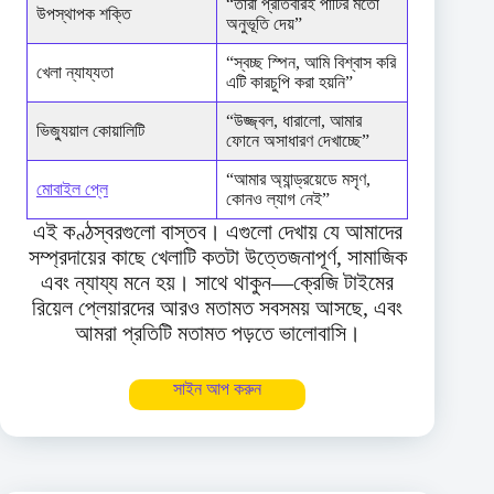
“তারা প্রতিবারই পার্টির মতো
উপস্থাপক শক্তি
অনুভূতি দেয়”
“স্বচ্ছ স্পিন, আমি বিশ্বাস করি
খেলা ন্যায্যতা
এটি কারচুপি করা হয়নি”
“উজ্জ্বল, ধারালো, আমার
ভিজ্যুয়াল কোয়ালিটি
ফোনে অসাধারণ দেখাচ্ছে”
“আমার অ্যান্ড্রয়েডে মসৃণ,
মোবাইল প্লে
কোনও ল্যাগ নেই”
এই কণ্ঠস্বরগুলো বাস্তব। এগুলো দেখায় যে আমাদের
সম্প্রদায়ের কাছে খেলাটি কতটা উত্তেজনাপূর্ণ, সামাজিক
এবং ন্যায্য মনে হয়। সাথে থাকুন—ক্রেজি টাইমের
রিয়েল প্লেয়ারদের আরও মতামত সবসময় আসছে, এবং
আমরা প্রতিটি মতামত পড়তে ভালোবাসি।
সাইন আপ করুন