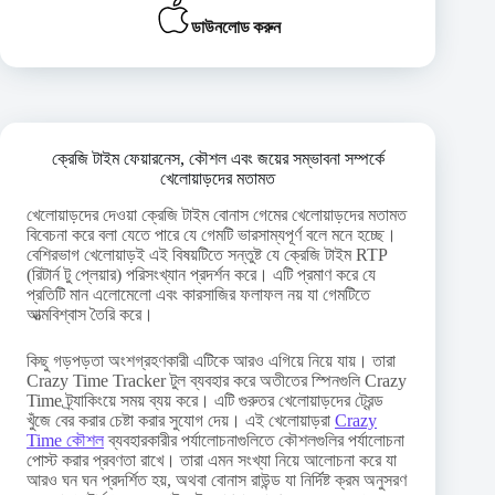
ডাউনলোড করুন
ক্রেজি টাইম ফেয়ারনেস, কৌশল এবং জয়ের সম্ভাবনা সম্পর্কে
খেলোয়াড়দের মতামত
খেলোয়াড়দের দেওয়া ক্রেজি টাইম বোনাস গেমের খেলোয়াড়দের মতামত
বিবেচনা করে বলা যেতে পারে যে গেমটি ভারসাম্যপূর্ণ বলে মনে হচ্ছে।
বেশিরভাগ খেলোয়াড়ই এই বিষয়টিতে সন্তুষ্ট যে ক্রেজি টাইম RTP
(রিটার্ন টু প্লেয়ার) পরিসংখ্যান প্রদর্শন করে। এটি প্রমাণ করে যে
প্রতিটি মান এলোমেলো এবং কারসাজির ফলাফল নয় যা গেমটিতে
আত্মবিশ্বাস তৈরি করে।
কিছু গড়পড়তা অংশগ্রহণকারী এটিকে আরও এগিয়ে নিয়ে যায়। তারা
Crazy Time Tracker টুল ব্যবহার করে অতীতের স্পিনগুলি Crazy
Time ট্র্যাকিংয়ে সময় ব্যয় করে। এটি গুরুতর খেলোয়াড়দের ট্রেন্ড
খুঁজে বের করার চেষ্টা করার সুযোগ দেয়। এই খেলোয়াড়রা
Crazy
Time কৌশল
ব্যবহারকারীর পর্যালোচনাগুলিতে কৌশলগুলির পর্যালোচনা
পোস্ট করার প্রবণতা রাখে। তারা এমন সংখ্যা নিয়ে আলোচনা করে যা
আরও ঘন ঘন প্রদর্শিত হয়, অথবা বোনাস রাউন্ড যা নির্দিষ্ট ক্রম অনুসরণ