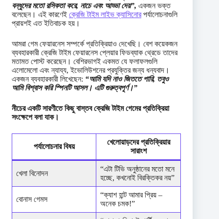
বন্ধুদের মতো রসিকতা করে, নাচে এবং আড্ডা দেয়”,
একজন ভক্ত
বলেছেন। এই কারণেই
ক্রেজি টাইম লাইভ ক্যাসিনোর
পর্যালোচনাগুলি
প্রায়শই এত ইতিবাচক হয়।
আমরা গেম ফেয়ারনেস সম্পর্কে প্রতিক্রিয়াও দেখেছি। বেশ কয়েকজন
ব্যবহারকারী ক্রেজি টাইম ফেয়ারনেস প্লেয়ার ফিডব্যাক থ্রেডে তাদের
মতামত পোস্ট করেছেন। বেশিরভাগই একমত যে ফলাফলগুলি
এলোমেলো এবং ন্যায্য, ইভোলিউশনের প্রযুক্তির জন্য ধন্যবাদ।
একজন ব্যবহারকারী লিখেছেন:
“আমি যদি নাও জিততে পারি, তবুও
আমি বিশ্বাস করি স্পিনটি আসল। এটি গুরুত্বপূর্ণ।”
নীচের একটি সারণীতে কিছু বাস্তব ক্রেজি টাইম গেমের প্রতিক্রিয়া
সংক্ষেপে বলা যাক।
খেলোয়াড়দের প্রতিক্রিয়ার
পর্যালোচনার বিষয়
সারাংশ
“এটা টিভি অনুষ্ঠানের মতো মনে
খেলা বিনোদন
হচ্ছে, কখনোই বিরক্তিকর নয়”
“ক্যাশ হান্ট আমার প্রিয় –
বোনাস গেমস
অনেক চমক!”