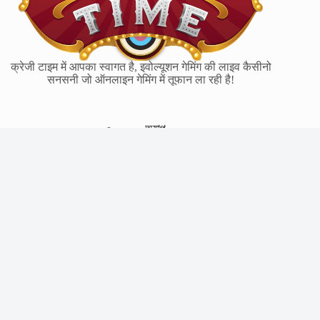
क्रेजी टाइम में आपका स्वागत है, इवोल्यूशन गेमिंग की लाइव कैसीनो
सनसनी जो ऑनलाइन गेमिंग में तूफान ला रही है!
অ্যাপ
ক্যাসিনো
নিবন্ধন
বোনাস গেম
লাইভ ক্যাসিনো
প্রচার
স্কোর
পরিসংখ্যান
কিভাবে খেলতে হয়
ডেমো
কৌশল
আরটিপি
শীর্ষ ৫টি মিথ
রিভিউ