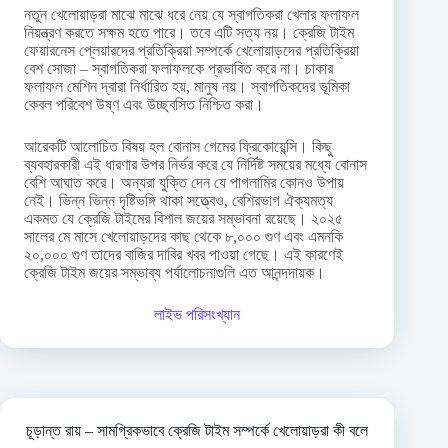
নতুন খেলোয়াড়রা মাঝে মাঝে ধরে নেয় যে স্বাগতিকরা খেলার ফলাফল
নিয়ন্ত্রণ করতে সক্ষম হতে পারে। তবে এটি সত্য নয়। ক্রেজি টাইম
ফেয়ারনেস প্লেয়ারদের প্রতিক্রিয়া সম্পর্কে খেলোয়াড়দের প্রতিক্রিয়া
বেশ সোজা – স্বাগতিকরা ফলাফলকে প্রভাবিত করে না। চাকার
ফলাফল মেশিন দ্বারা নির্ধারিত হয়, মানুষ নয়। স্বাগতিকদের ভূমিকা
কেবল পরিবেশ উষ্ণ এবং উচ্ছ্বসিত নিশ্চিত করা।
আরেকটি আলোচিত বিষয় হল বোনাস গেমের ফ্রিকোয়েন্সি। কিছু
ব্যবহারকারী এই ধারণার উপর নির্ভর করে যে নির্দিষ্ট সময়ের মধ্যে বোনাস
বেশি আঘাত করে। অন্যরা যুক্তি দেন যে পাগলামির কোনও উপায়
নেই। ভিন্ন ভিন্ন দৃষ্টিভঙ্গি থাকা সত্ত্বেও, বেশিরভাগ ঐক্যমত্য
একমত যে ক্রেজি টাইমের বিশাল জয়ের সম্ভাবনা রয়েছে। ২০২৫
সালের মে মাসে খেলোয়াড়দের কাছ থেকে ৮,০০০ গুণ এবং এমনকি
২০,০০০ গুণ তাদের বাজির দাবির খবর পাওয়া গেছে। এই কারণেই
ক্রেজি টাইম জয়ের সম্ভাব্য পর্যালোচনাগুলি এত আনন্দদায়ক।
লাইভ পরিসংখ্যান
চূড়ান্ত রায় – সামগ্রিকভাবে ক্রেজি টাইম সম্পর্কে খেলোয়াড়রা কী বলে