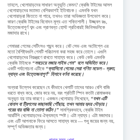
তাহলে, খেলোয়াড়দের সাধারণ অনুভূতি কেমন? ক্রেজি টাইমের আসল
খেলোয়াড়দের মতামত বেশিরভাগই ইতিবাচক। এমনকি যখন
খেলোয়াড়রা জিততে না পারে, তখনও তারা অভিজ্ঞতা উপভোগ করে।
কারণ ক্রেজি টাইমের বিনোদন মূল্য এত শক্তিশালী। উজ্জ্বল রঙ,
উত্তেজনাপূর্ণ শব্দ এবং প্রাণবন্ত হোস্ট প্রতিবারই জিনিসগুলিকে
মজাদার রাখে।
গেমাররা গেমের সেটিংসও পছন্দ করে। বেট সেভ এবং অটোপ্লে এর
মতো বৈশিষ্ট্যগুলি গেমটি পরিচালনা করা সহজ করে তোলে। এগুলি
খেলোয়াড়দের নিয়ন্ত্রণে রাখতে সাহায্য করে। কেউ কেউ এমনকি
ক্রেজি টাইমকে
“সবচেয়ে মজার লাইভ গেম” বলে অভিহিত করে।
একটি পর্যালোচনা এটিকে
“ক্যাসিনো গেমের সেরা গণিত মডেল – দ্রুত,
ন্যায্য এবং উত্তেজনাপূর্ণ” হিসাবে বর্ণনা করেছে।
অন্যরা উল্লেখ করেছেন যে কীভাবে খেলাটি তাদের আরও বেশি বাজি
ধরতে বাধ্য করে, জোর করে নয়, বরং প্রতিটি স্পিন কতটা রোমাঞ্চকর
অনুভূত হয় তার কারণে। একজন খেলোয়াড় লিখেছেন,
“যখন এটি
বোনাস বা ট্রিপলের কাছাকাছি পৌঁছায়, তখন আমার হৃদয় দৌড়ায়।
পরের বার বাজি না তোলা কঠিন।”
সামগ্রিকভাবে, ক্রেজি টাইম
আরটিপি খেলোয়াড়দের ঐক্যমত্য স্পষ্ট। এটা ন্যায্য। এটা মজাদার।
এবং এটি আপনাকে ফিরে আসতে সাহায্য করে — শুধু জয়ের জন্য নয়,
সম্পূর্ণ অভিজ্ঞতার জন্য।
পাগল সময় খেলা