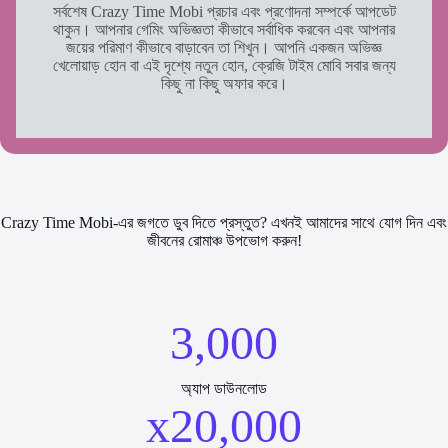
সর্বশেষ Crazy Time Mobi প্রচার এবং প্রণোদনা সম্পর্কে আপডেট
থাকুন। আপনার গেমিং অভিজ্ঞতা কীভাবে সর্বাধিক করবেন এবং আপনার
জয়ের পরিমাণ কীভাবে বাড়াবেন তা শিখুন। আপনি একজন অভিজ্ঞ
খেলোয়াড় হোন বা এই দৃশ্যে নতুন হোন, ক্রেজি টাইম মোবি সবার জন্য
কিছু না কিছু অফার করে।
Crazy Time Mobi-এর জগতে ডুব দিতে প্রস্তুত? এখনই আমাদের সাথে যোগ দিন এবং
জীবনের রোমাঞ্চ উপভোগ করুন!
3,000
অ্যাপ ডাউনলোড
x20,000