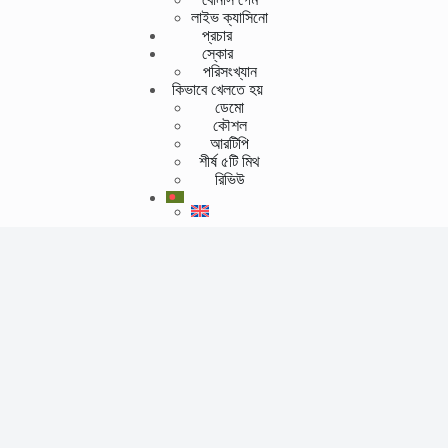
লাইভ ক্যাসিনো
প্রচার
স্কোর
পরিসংখ্যান
কিভাবে খেলতে হয়
ডেমো
কৌশল
আরটিপি
শীর্ষ ৫টি মিথ
রিভিউ
अधिक जानकारी
আমাদের সম্পর্কে
গোপনীয়তা নীতি
দায়ী জুয়া
যোগাযোগ করুন
শর্তাবলী