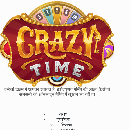
क्रेजी टाइम में आपका स्वागत है, इवोल्यूशन गेमिंग की लाइव कैसीनो
सनसनी जो ऑनलाइन गेमिंग में तूफान ला रही है!
অ্যাপ
ক্যাসিনো
নিবন্ধন
বোনাস গেম