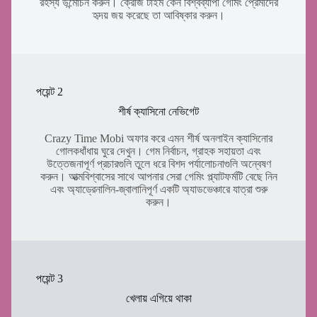
রহস্য উন্মোচন করুন। ক্রেজি টাইম কেন বিশ্বব্যাপী গেমিং প্রেমীদের
হৃদয় জয় করেছে তা আবিষ্কার করুন।
পয়েন্ট 2
শীর্ষ ক্যাসিনো নেভিগেট
Crazy Time Mobi অফার করে এমন শীর্ষ অনলাইন ক্যাসিনোর
গোলকধাঁধায় ঘুরে দেখুন। গেম নির্বাচন, গ্রাহক সহায়তা এবং
উত্তেজনাপূর্ণ প্রচারগুলি তুলে ধরে বিশদ পর্যালোচনাগুলি অন্বেষণ
করুন। আত্মবিশ্বাসের সাথে আপনার সেরা গেমিং প্ল্যাটফর্মটি বেছে নিন
এবং অ্যাড্রেনালিন-জ্বালানিপূর্ণ একটি অ্যাডভেঞ্চারে যাত্রা শুরু
করুন।
পয়েন্ট 3
খেলায় এগিয়ে থাকা