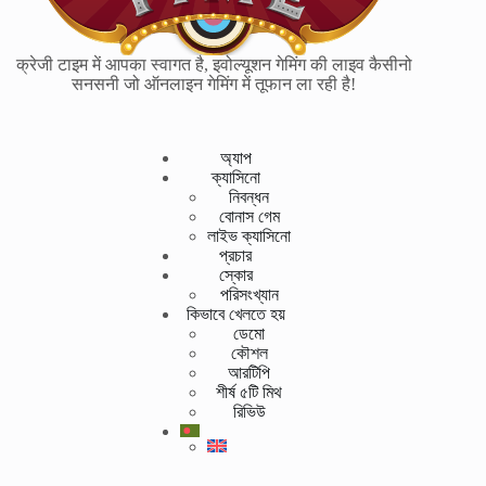
क्रेजी टाइम में आपका स्वागत है, इवोल्यूशन गेमिंग की लाइव कैसीनो
सनसनी जो ऑनलाइन गेमिंग में तूफान ला रही है!
অ্যাপ
ক্যাসিনো
নিবন্ধন
বোনাস গেম
লাইভ ক্যাসিনো
প্রচার
স্কোর
পরিসংখ্যান
কিভাবে খেলতে হয়
ডেমো
কৌশল
আরটিপি
শীর্ষ ৫টি মিথ
রিভিউ