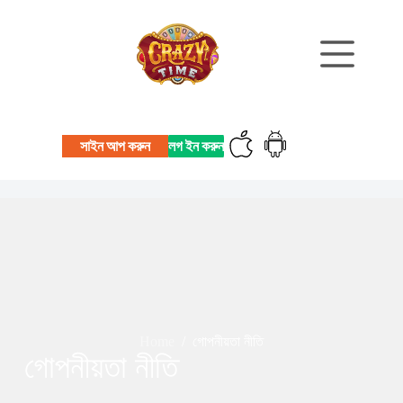
Skip
to
content
সাইন আপ করুন
লগ ইন করুন
Home
/
গোপনীয়তা নীতি
গোপনীয়তা নীতি