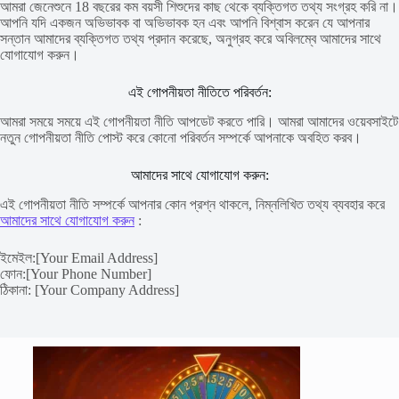
আমরা জেনেশুনে 18 বছরের কম বয়সী শিশুদের কাছ থেকে ব্যক্তিগত তথ্য সংগ্রহ করি না।
আপনি যদি একজন অভিভাবক বা অভিভাবক হন এবং আপনি বিশ্বাস করেন যে আপনার
সন্তান আমাদের ব্যক্তিগত তথ্য প্রদান করেছে, অনুগ্রহ করে অবিলম্বে আমাদের সাথে
যোগাযোগ করুন।
এই গোপনীয়তা নীতিতে পরিবর্তন:
আমরা সময়ে সময়ে এই গোপনীয়তা নীতি আপডেট করতে পারি। আমরা আমাদের ওয়েবসাইটে
নতুন গোপনীয়তা নীতি পোস্ট করে কোনো পরিবর্তন সম্পর্কে আপনাকে অবহিত করব।
আমাদের সাথে যোগাযোগ করুন:
এই গোপনীয়তা নীতি সম্পর্কে আপনার কোন প্রশ্ন থাকলে, নিম্নলিখিত তথ্য ব্যবহার করে
আমাদের সাথে যোগাযোগ করুন
:
ইমেইল:[Your Email Address]
ফোন:[Your Phone Number]
ঠিকানা: [Your Company Address]