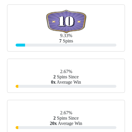
9.33%
7
Spins
2.67%
2
Spins Since
0x
Average Win
2.67%
2
Spins Since
20x
Average Win