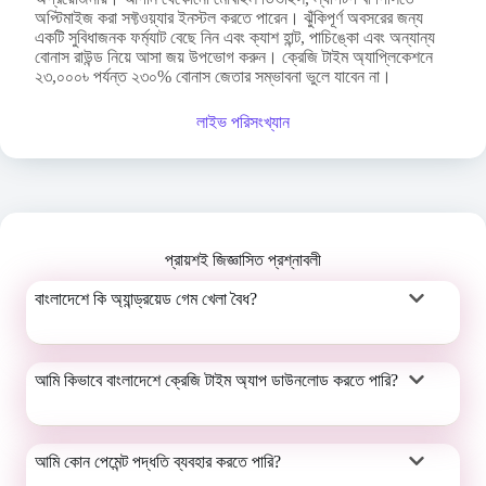
অপ্টিমাইজ করা সফ্টওয়্যার ইনস্টল করতে পারেন। ঝুঁকিপূর্ণ অবসরের জন্য
একটি সুবিধাজনক ফর্ম্যাট বেছে নিন এবং ক্যাশ হান্ট, পাচিঙ্কো এবং অন্যান্য
বোনাস রাউন্ড নিয়ে আসা জয় উপভোগ করুন। ক্রেজি টাইম অ্যাপ্লিকেশনে
২৩,০০০৳ পর্যন্ত ২৩০% বোনাস জেতার সম্ভাবনা ভুলে যাবেন না।
লাইভ পরিসংখ্যান
প্রায়শই জিজ্ঞাসিত প্রশ্নাবলী
বাংলাদেশে কি অ্যান্ড্রয়েড গেম খেলা বৈধ?
আমি কিভাবে বাংলাদেশে ক্রেজি টাইম অ্যাপ ডাউনলোড করতে পারি?
আমি কোন পেমেন্ট পদ্ধতি ব্যবহার করতে পারি?