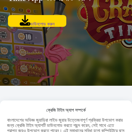
ডাউনলোড করুন
ক্রেজি টাইম অ্যাপ সম্পর্কে
বাংলাদেশের অভিজ্ঞ জুয়াড়িরা লাইভ জুয়ার উত্তেজনাপূর্ণ প্রক্রিয়া উপভোগ করার
জন্য ক্রেজি টাইম অ্যাপটি ডাউনলোড করতে পছন্দ করেন, সেই সাথে এতে
প্রাপ্ত জয়ও উপভোগ করতে পারেন। এই সমাধানের সুবিধা হলো কম্পিউটারে বসে