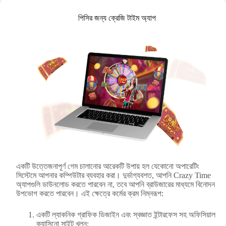
পিসির জন্য ক্রেজি টাইম অ্যাপ
একটি উত্তেজনাপূর্ণ গেম চালানোর আরেকটি উপায় হল যেকোনো অপারেটিং
সিস্টেমে আপনার কম্পিউটার ব্যবহার করা। দুর্ভাগ্যবশত, আপনি Crazy Time
অ্যাপগুলি ডাউনলোড করতে পারবেন না, তবে আপনি ব্রাউজারের মাধ্যমে বিনোদন
উপভোগ করতে পারবেন। এই ক্ষেত্রে কর্মের ক্রম নিম্নরূপ:
একটি ল্যাকনিক গ্রাফিক ডিজাইন এবং স্বজ্ঞাত ইন্টারফেস সহ অফিসিয়াল
ক্যাসিনো সাইট খুলুন;