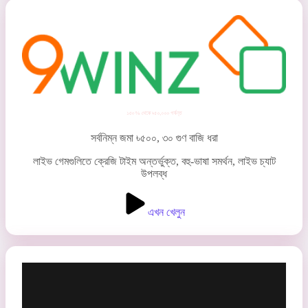
১৫০% থেকে ৳৫০,০০০ পর্যন্ত
সর্বনিম্ন জমা ৳৫০০, ৩০ গুণ বাজি ধরা
লাইভ গেমগুলিতে ক্রেজি টাইম অন্তর্ভুক্ত, বহু-ভাষা সমর্থন, লাইভ চ্যাট
উপলব্ধ
এখন খেলুন