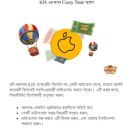
iOS এর জন্য Crazy Time অ্যাপ
যদি আপনার iOS অপারেটিং সিস্টেম সহ একটি আইফোন থাকে, তাহলে আপনি
কয়েকটি ক্লিকেই সফটওয়্যারটি ডাউনলোড করতে পারেন। এটি করার জন্য,
নিম্নলিখিত নির্দেশাবলী অনুসরণ করুন:
আপনার মোবাইল ব্রাউজারে ক্যাসিনো সাইটে যান;
গেমটি ডাউনলোড করার লিঙ্কটি সন্ধান করুন;
ডাউনলোড শুরু করতে এটি ক্লিক করুন, এবং তারপর ইনস্টলেশন
সঞ্চালন করুন।