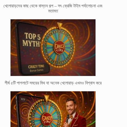
খেলোয়াড়দের কাছ থেকে বাস্তব গল্প – সৎ ক্রেজি টাইম পর্যালোচনা এবং
মতামত
শীর্ষ ৫টি পাগলাটে সময়ের মিথ যা অনেক খেলোয়াড় এখনও বিশ্বাস করে