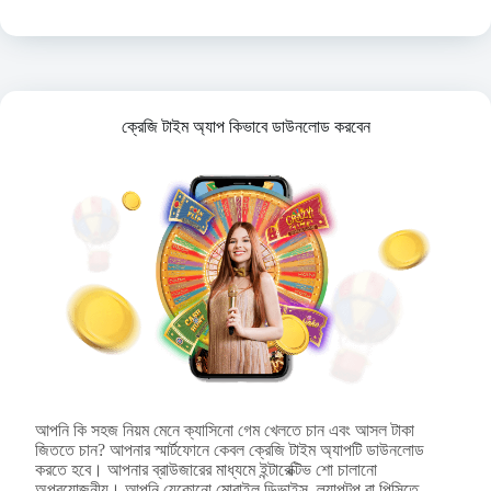
ক্রেজি টাইম অ্যাপ কিভাবে ডাউনলোড করবেন
আপনি কি সহজ নিয়ম মেনে ক্যাসিনো গেম খেলতে চান এবং আসল টাকা
জিততে চান? আপনার স্মার্টফোনে কেবল ক্রেজি টাইম অ্যাপটি ডাউনলোড
করতে হবে। আপনার ব্রাউজারের মাধ্যমে ইন্টারেক্টিভ শো চালানো
অপ্রয়োজনীয়। আপনি যেকোনো মোবাইল ডিভাইস, ল্যাপটপ বা পিসিতে