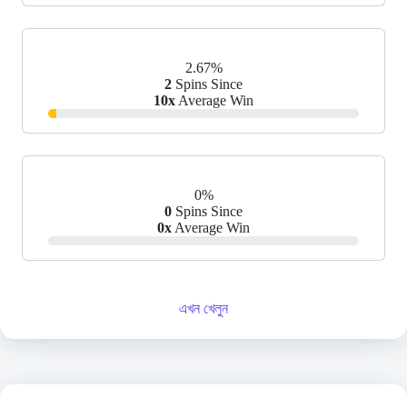
2.67%
2
Spins Since
10x
Average Win
0%
0
Spins Since
0x
Average Win
এখন খেলুন