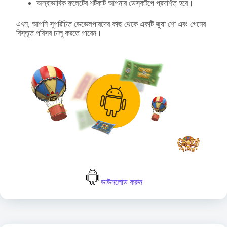
অস্বাভাবিক রুলেটের শর্টকাট আপনার ডেস্কটপে প্রদর্শিত হবে।
এখন, আপনি সুপরিচিত ডেভেলপারদের কাছ থেকে একটি জুয়া শো এবং গেমের
বিস্তৃত পরিসর চালু করতে পারেন।
ডাউনলোড করুন