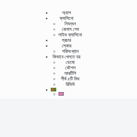
অ্যাপ
ক্যাসিনো
নিবন্ধন
বোনাস গেম
লাইভ ক্যাসিনো
প্রচার
স্কোর
পরিসংখ্যান
কিভাবে খেলতে হয়
ডেমো
কৌশল
আরটিপি
শীর্ষ ৫টি মিথ
রিভিউ
अधिक जानकारी
আমাদের সম্পর্কে
গোপনীয়তা নীতি