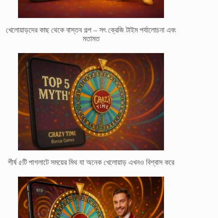
খেলোয়াড়দের কাছ থেকে বাস্তব গল্প – সৎ ক্রেজি টাইম পর্যালোচনা এবং
মতামত
শীর্ষ ৫টি পাগলাটে সময়ের মিথ যা অনেক খেলোয়াড় এখনও বিশ্বাস করে